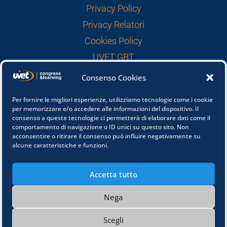
Privacy Policy
Privacy Relatori
Cookies Policy
UVET GBT
Consenso Cookies
FOLLOW US
Per fornire le migliori esperienze, utilizziamo tecnologie come i cookie
per memorizzare e/o accedere alle informazioni del dispositivo. Il
consenso a queste tecnologie ci permetterà di elaborare dati come il
comportamento di navigazione o ID unici su questo sito. Non
acconsentire o ritirare il consenso può influire negativamente su
alcune caratteristiche e funzioni.
Accetta tutto
© Congress&Learning is an Uvet American
Express Global Business Travel Company /
Sede
Nega
legale Bastioni di Porta Volta 10 - 20121 Milano -
P.IVA 04928790965
Scegli