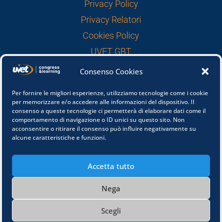
Privacy Policy
Privacy Relatori
Cookies Policy
UVET GBT
Consenso Cookies
FOLLOW US
Per fornire le migliori esperienze, utilizziamo tecnologie come i cookie
per memorizzare e/o accedere alle informazioni del dispositivo. Il
consenso a queste tecnologie ci permetterà di elaborare dati come il
comportamento di navigazione o ID unici su questo sito. Non
acconsentire o ritirare il consenso può influire negativamente su
alcune caratteristiche e funzioni.
Accetta tutto
© Congress&Learning is an Uvet American
Express Global Business Travel Company /
Sede
Nega
legale Bastioni di Porta Volta 10 - 20121 Milano -
P.IVA 04928790965
Scegli